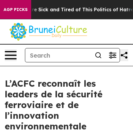
eople Are Sick and Tired of This Politics of Hatred”
Th
AGP PICKS
L’ACFC reconnaît les
leaders de la sécurité
ferroviaire et de
l’innovation
environnementale