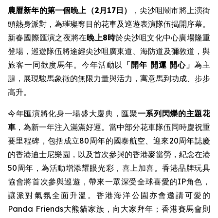
農曆新年的第一個晚上（2月17日）
，尖沙咀鬧市將上演街
頭熱身派對，為璀璨奪目的花車及巡遊表演隊伍揭開序幕。
新春國際匯演之夜將在
晚上8時
於尖沙咀文化中心廣場隆重
登場，巡遊隊伍將途經尖沙咀廣東道、海防道及彌敦道，與
旅客一同歡度馬年。今年活動以
「開年
開運 開心」
為主
題，展現駿馬象徵的無限力量與活力，寓意馬到功成、步步
高升。
今年匯演將化身一場盛大慶典，匯聚
一系列閃爍的主題花
車
，為新一年注入滿滿好運。當中部分花車隊伍同時慶祝重
要里程碑，包括成立80周年的國泰航空、迎來20周年誌慶
的香港迪士尼樂園，以及首次參與的香港麥當勞，紀念在港
50周年，為活動增添耀眼光彩，喜上加喜。香港品牌玩具
協會將首次參與巡遊，帶來一眾深受全球喜愛的IP角色，
讓派對氣氛全面升溫。香港海洋公園亦會邀請可愛的
Panda Friends大熊貓家族，向大家拜年；香港賽馬會則