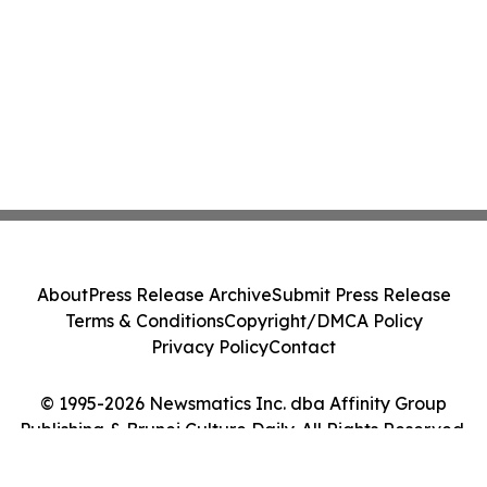
About
Press Release Archive
Submit Press Release
Terms & Conditions
Copyright/DMCA Policy
Privacy Policy
Contact
© 1995-2026 Newsmatics Inc. dba Affinity Group
Publishing & Brunei Culture Daily. All Rights Reserved.
Cookie Settings / Your Privacy Choices