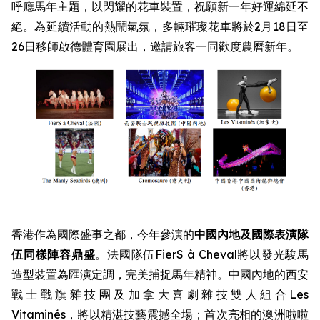
呼應馬年主題，以閃耀的花車裝置，祝願新一年好運綿延不
絕。為延續活動的熱鬧氣氛，多輛璀璨花車將於2月18日至
26日移師啟德體育園展出，邀請旅客一同歡度農曆新年。
香港作為國際盛事之都，今年參演的
中國內地及國際表演隊
伍同樣陣容鼎盛
。法國隊伍FierS à Cheval將以發光駿馬
造型裝置為匯演定調，完美捕捉馬年精神。中國內地的西安
戰士戰旗雜技團及加拿大喜劇雜技雙人組合Les
Vitaminés，將以精湛技藝震撼全場；首次亮相的澳洲啦啦