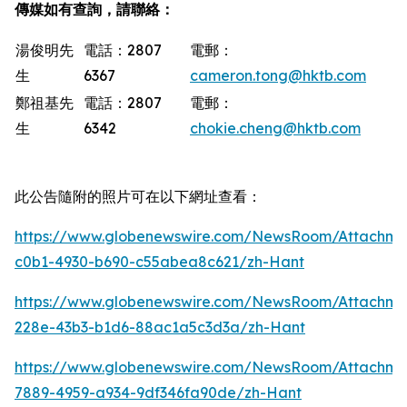
傳媒如有查詢，請聯絡：
湯俊明先
電話：2807
電郵：
生
6367
cameron.tong@hktb.com
鄭祖基先
電話：2807
電郵：
生
6342
chokie.cheng@hktb.com
此公告隨附的照片可在以下網址查看：
https://www.globenewswire.com/NewsRoom/Attachm
c0b1-4930-b690-c55abea8c621/zh-Hant
https://www.globenewswire.com/NewsRoom/Attachme
228e-43b3-b1d6-88ac1a5c3d3a/zh-Hant
https://www.globenewswire.com/NewsRoom/Attachm
7889-4959-a934-9df346fa90de/zh-Hant