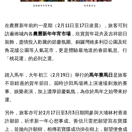
在農曆新年前約一星期（2月11日至17日凌晨），旅客可到
訪遍佈城內各
農曆新年
年宵市場
，欣賞賀年花卉及吉祥節日
裝飾，盡情投入歡騰的節慶氛圍。銅鑼灣維多利亞公園及旺
角花墟公園等人氣花市，更是體驗最地道的春節氣息、行
「桃花運」的必到之選。
踏入馬年，大年初三（2月19日）舉行的
馬年賽馬日
是旅客
不容錯過的賀年節目。屆時沙田馬場將上演連場刺激的賽
事、娛樂表演，加上濃厚節慶氣氛，為你於馬年之始帶來好
運。
另外，旅客亦可於2月17日至3月3日期間參與大埔林村香港
許願節，祈求新一年心想事成。善信只需把願望寫在寶牒
上，並拋向許願樹，相傳若寶牒成功掛在樹上，願望便會成