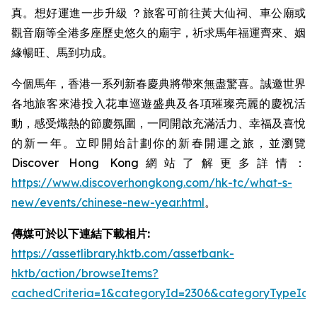
真。想好運進一步升級 ？旅客可前往黃大仙祠、車公廟或
觀音廟等全港多座歷史悠久的廟宇，祈求馬年福運齊來、姻
緣暢旺、馬到功成。
今個馬年，香港一系列新春慶典將帶來無盡驚喜。誠邀世界
各地旅客來港投入花車巡遊盛典及各項璀璨亮麗的慶祝活
動，感受熾熱的節慶氛圍，一同開啟充滿活力、幸福及喜悅
的新一年。立即開始計劃你的新春開運之旅，並瀏覽
Discover Hong Kong網站了解更多詳情：
https://www.discoverhongkong.com/hk-tc/what-s-
new/events/chinese-new-year.html
。
傳媒可於以下連結下載相片:
https://assetlibrary.hktb.com/assetbank-
hktb/action/browseItems?
cachedCriteria=1&categoryId=2306&categoryTypeId=