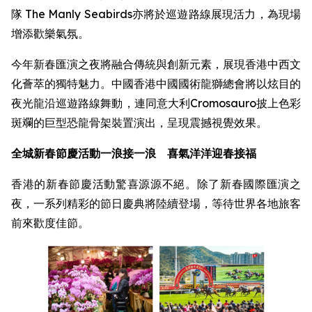
隊 The Manly Seabirds亦將於巡遊路線展現活力，為現場
增添歡樂氣氛。
今年新春匯演之夜將融合傳統與創新元素，展現香港中西文
化薈萃的獨特魅力。中國香港中國國術龍獅總會將以炫目的
夜光龍沿巡遊路線舞動，連同意大利Cromosauro披上色彩
斑斕的巨型恐龍骨架裝置演出，呈現震撼視覺效果。
全城新春節慶活動一浪接一浪 喜氣洋洋迎春接福
香港的新春節慶活動驚喜源源不絕。除了新春國際匯演之
夜，一系列精彩的節日慶典將陸續登場，等待世界各地旅客
前來歡度佳節。