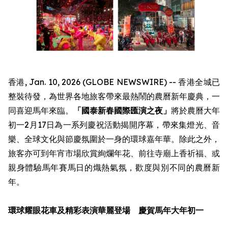
香港, Jan. 10, 2026 (GLOBE NEWSWIRE) -- 香港全城已
整裝待發，為世界各地旅客帶來最熱鬧的農曆新年慶典，一
同喜迎馬年來臨。
「國泰新春國際匯演之夜」
將於農曆大年
初一2月17日為一系列慶祝活動揭開序幕，帶來集燈光、音
樂、全球文化與節慶氛圍於一身的環球嘉年華。除此之外，
旅客亦可到年宵市場欣賞絢爛年花、前往寺廟上香祈福、或
親身體驗馬年賽馬日的熾熱氣氛，歡度與別不同的農曆新
年。
環球耀眼花車及精彩表演華麗登場 慶賀馬年大年初一