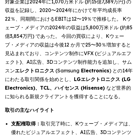
対象企業は2024年に1,070万米ドル (約15億7,389万円) の
収益を記録し、2020〜2024年にかけて年平均成長率
22％、同期間におけるEBITは12〜19％で推移した。 Kウ
ェーブ・メディアの2024年の収益は5,800万米ドル (約85
億3,854万円) であった。 今回の買収により、Kウェー
ブ・メディアの収益は今後12 か月で25〜30％増加すると
見込まれており、コンテンツ制作にVFX (ビジュアルエフ
ェクト)、AI広告、3Dコンテンツ制作能力を追加し、サム
スン
エレクトロニクス
(Samsung
Electronics
) との14年
にわたる取引関係を始めとし、
LGエレクトロニクス (LG
Electronics)、TCL、ハイセンス (Hisense)
など世界的
に知られる新規クライアントを獲得することになる。
取引の主なハイライト
支配権取得：
取引完了時に、Kウェーブ・メディアは、
優れたビジュアルエフェクト、AI広告、3Dコンテンツ