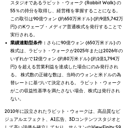
スタジオであるラビット・ウォーク (Rabbit Walk) の
55％の持分を取得し、経営権を掌握することになる。
この取引は90億ウォン (約650万米ドル) (約9億5,742万
円) のKウェーブ・メディア普通株式を発行することで
実行される。
業績連動型条件：
さらに90億ウォン (650万米ドル) の
株式は、ラビット・ウォークが2025年または2026年の
いずれかで12億ウォン (約80万米ドル) (約1億1,794万
円) を超える営業利益を達成した場合にのみ発行され
る。 株式数の正確な数は、当時のウォンと米ドルの為
替レートに基づいて決定される。 ラビット・ウォーク
がこの収益性基準を満たさない場合、株式は発行され
ない。
2010年に設立されたラビット・ウォークは、高品質なビ
ジュアルエフェクト、AI広告、3Dコンテンツスタジオと
して高い評価を確立しており、サムスンのViewFinity S9