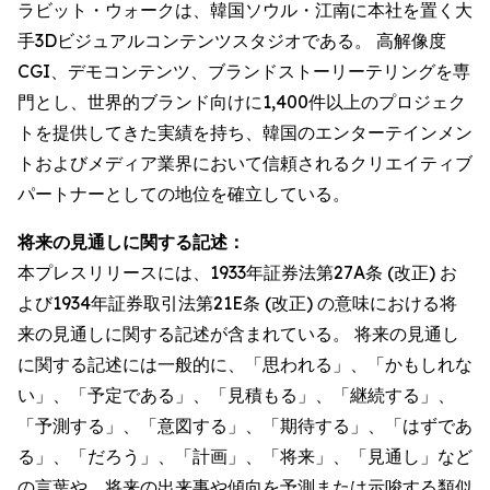
ラビット・ウォークは、韓国ソウル・江南に本社を置く大
手3Dビジュアルコンテンツスタジオである。 高解像度
CGI、デモコンテンツ、ブランドストーリーテリングを専
門とし、世界的ブランド向けに1,400件以上のプロジェク
トを提供してきた実績を持ち、韓国のエンターテインメン
トおよびメディア業界において信頼されるクリエイティブ
パートナーとしての地位を確立している。
将来の見通しに関する記述：
本プレスリリースには、1933年証券法第27A条 (改正) お
よび1934年証券取引法第21E条 (改正) の意味における将
来の見通しに関する記述が含まれている。 将来の見通し
に関する記述には一般的に、「思われる」、「かもしれな
い」、「予定である」、「見積もる」、「継続する」、
「予測する」、「意図する」、「期待する」、「はずであ
る」、「だろう」、「計画」、「将来」、「見通し」など
の言葉や、将来の出来事や傾向を予測または示唆する類似