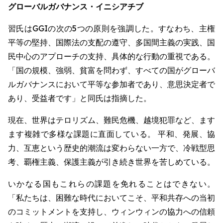
グローバルガバナンス・イニシアチブ
習氏はGGIの次の5つの原則を強調した。すなわち、主権
平等の堅持、国際法の支配の遵守、多国間主義の実践、国
民中心のアプローチの支持、具体的な行動の重視である。
「国の規模、強弱、貧富を問わず、すべての国がグローバ
ルガバナンスにおいて平等な参加者であり、意思決定者で
あり、受益者です」と同氏は指摘した。
現在、世界はテロリズム、難民危機、越境犯罪など、ます
ます複雑で多様な課題に直面している。 平和、発展、協
力、互恵という歴史的潮流は変わらない一方で、冷戦型思
考、覇権主義、保護主義が引き続き世界を苦しめている。
いかなる国もこれらの課題を免れることはできない。
「私たちは、困難な時代においてこそ、平和共存への当初
のコミットメントを支持し、ウィンウィンの協力への信頼