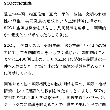
SCOの力の結集
過去24年間、相互信頼・互恵・平等・協議・文明の多様
性の尊重・共同発展の追求という上海精神に導かれ、
SCO加盟国は機会を共有し、共同発展を追求し、画期的
かつ歴史的な成果をもたらしてきた。
SCOは、テロリズム、分離主義、過激主義という3つの勢
力に対して多国間措置をいち早く講じた。 加盟国はこれ
までに1,400件以上のテロリズムおよび過激主義関連の事
件を未然に防ぎ、地域全体の安全保障の基盤を固めること
に貢献している。
国連やその他の国際機関との協力関係を深め、国際・地域
情勢において建設的な役割を果たすことにより、SCOは
文明間の包摂と相互学習を擁護し、覇権主義とパワーポリ
ティックスに異議を唱えることで、世界の平和と発展に向