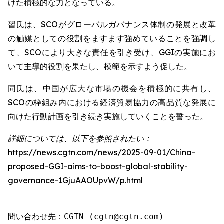
けた積極的な力となっている。
習氏は、SCOがグローバルガバナンス体制の発展と改革
の触媒としての役割をますます強めていることを強調し
て、SCOにより大きな責任を引き受け、GGIの実施にお
いて主導的役割を果たし、模範を示すよう促した。
同氏は、中国が広大な市場の機会を積極的に共有し、
SCOの枠組み内における経済貿易協力の高品質な発展に
向けた行動計画を引き続き実施していくことを誓った。
詳細については、以下を参照されたい：
https://news.cgtn.com/news/2025-09-01/China-
proposed-GGI-aims-to-boost-global-stability-
governance-1GjuAAOUpvW/p.html
問い合わせ先：CGTN (cgtn@cgtn.com)